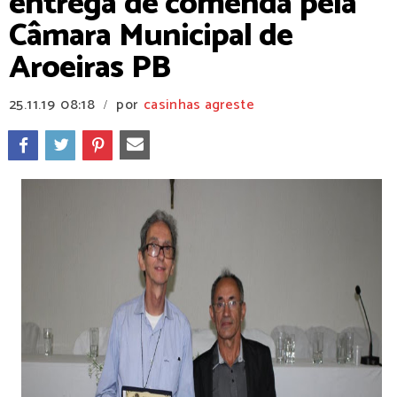
entrega de comenda pela
Câmara Municipal de
Aroeiras PB
25.11.19
08:18
por
casinhas agreste
/