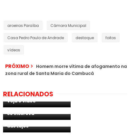
aroeiras Paraíba
Câmara Municipal
Casa Pedro Paulo de Andrade
destaque
foitos
vídeos
PRÓXIMO
Homem morre vítima de afogamento na
zona rural de Santa Maria do Cambucá
Em Orobó, professores
fazem vigília em frente à
Câmara Municipal,
contra projeto que retira
Casinhas - criança com
RELACIONADOS
direitos da categoria.
limitações residente em
Veja o vídeo
Casinhas, lança canal
educativo no youtube.
Em Aroeiras, vídeo
Se inscreva
mostra as belezas
naturais da cachoeira
das Lajes