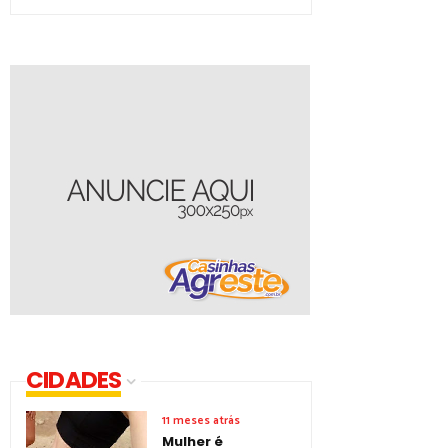
CIDADES
11 meses atrás
Mulher é