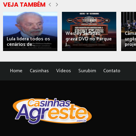
VEJA TAMBÉM
Wesley Safadão
Câma
Lula lidera todos os
grava DVD no Parque
urgên
cenários de...
J...
proj
Home
Casinhas
Vídeos
Surubim
Contato