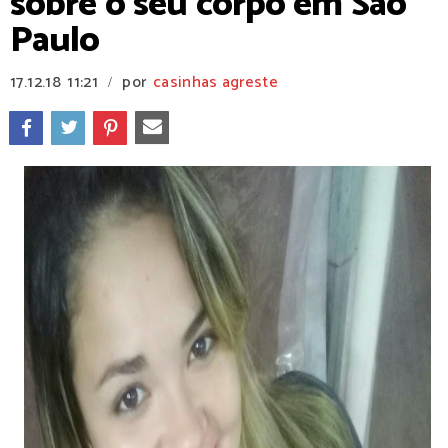
sobre o seu corpo em São
Paulo
17.12.18
11:21
por
casinhas agreste
/