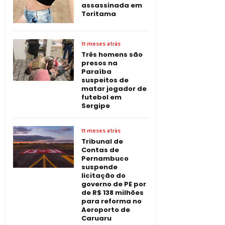
assassinada em
Toritama
11 meses atrás
Três homens são
presos na
Paraíba
suspeitos de
matar jogador de
futebol em
Sergipe
11 meses atrás
Tribunal de
Contas de
Pernambuco
suspende
licitação do
governo de PE por
de R$ 138 milhões
para reforma no
Aeroporto de
Caruaru