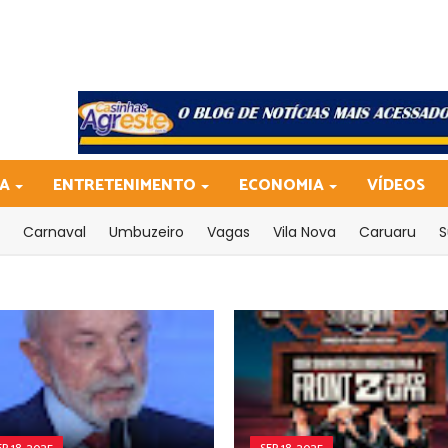
CA
ENTRETENIMENTO
ECONOMIA
VÍDEOS
Carnaval
Umbuzeiro
Vagas
Vila Nova
Caruaru
S