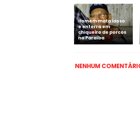
Homem mata idoso
e enterra em
chiqueiro de porcos
na Paraíba
NENHUM COMENTÁRI