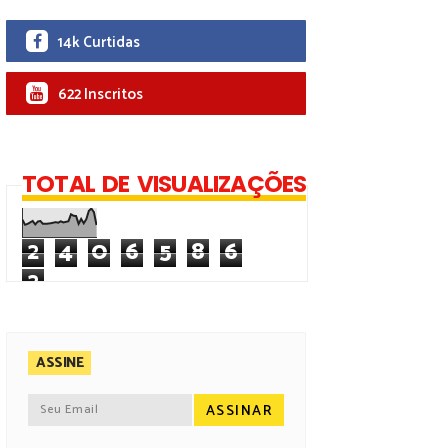
14k Curtidas
622 Inscritos
TOTAL DE VISUALIZAÇÕES
2
4
0
6
5
8
6
2
ASSINE