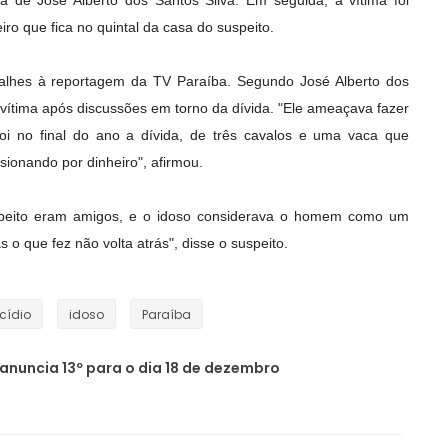
 de José Alberto dos Santos Silva. Em seguida, a vítima foi
ro que fica no quintal da casa do suspeito.
alhes à reportagem da TV Paraíba. Segundo José Alberto dos
a vítima após discussões em torno da dívida. "Ele ameaçava fazer
oi no final do ano a dívida, de três cavalos e uma vaca que
sionando por dinheiro", afirmou.
uspeito eram amigos, e o idoso considerava o homem como um
s o que fez não volta atrás", disse o suspeito.
cídio
idoso
Paraíba
nuncia 13º para o dia 18 de dezembro