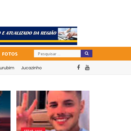
FOTOS
urubim
Jucazinho