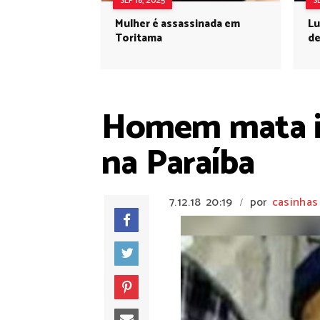
SEP 18, 2025
S
Mulher é assassinada em
Lu
Toritama
de
Homem mata id
na Paraíba
7.12.18
20:19
por
casinhas
/