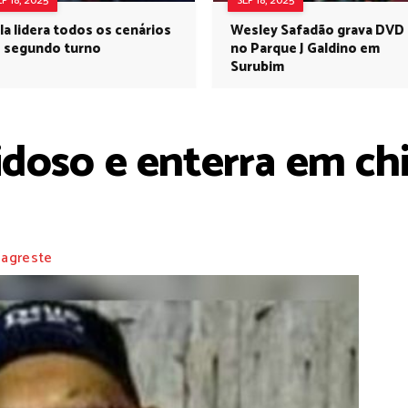
EP 18, 2025
SEP 18, 2025
la lidera todos os cenários
Wesley Safadão grava DVD
 segundo turno
no Parque J Galdino em
Surubim
oso e enterra em chi
 agreste