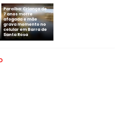
Paraíba: Criança de
7 anos morre
afogada e mãe
grava momento no
celular em Barra de
Santa Rosa
O