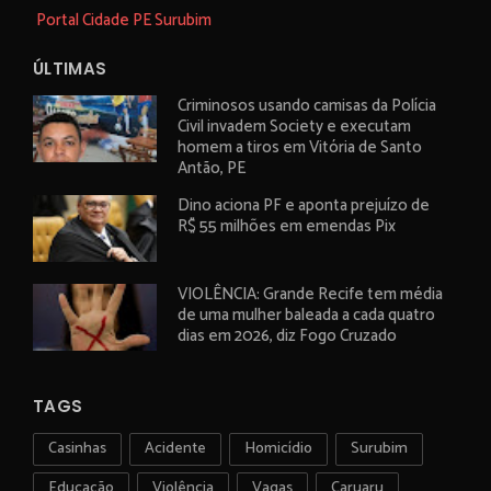
Portal Cidade PE Surubim
ÚLTIMAS
Criminosos usando camisas da Polícia
Civil invadem Society e executam
homem a tiros em Vitória de Santo
Antão, PE
Dino aciona PF e aponta prejuízo de
R$ 55 milhões em emendas Pix
VIOLÊNCIA: Grande Recife tem média
de uma mulher baleada a cada quatro
dias em 2026, diz Fogo Cruzado
TAGS
Casinhas
Acidente
Homicídio
Surubim
Educação
Violência
Vagas
Caruaru