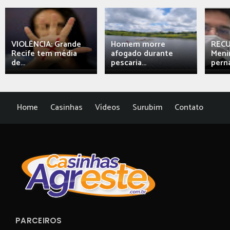
VIOLÊNCIA: Grande
Homem morre
REC
Recife tem média
afogado durante
Meni
de...
pescaria...
perna
Home
Casinhas
Vídeos
Surubim
Contato
PARCEIROS