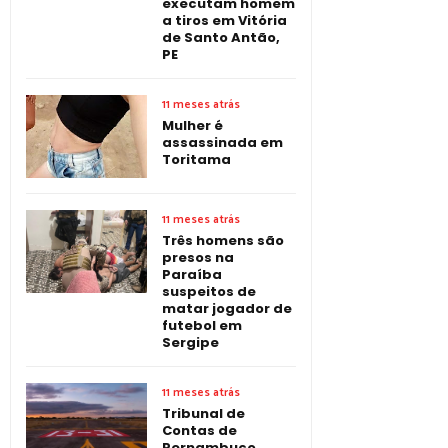
executam homem
a tiros em Vitória
de Santo Antão,
PE
11 meses atrás
Mulher é
assassinada em
Toritama
11 meses atrás
Três homens são
presos na
Paraíba
suspeitos de
matar jogador de
futebol em
Sergipe
11 meses atrás
Tribunal de
Contas de
Pernambuco