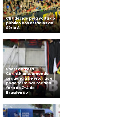
CBF decide pela volta do
público aos estádios da
Série A
Sport derrota
Corinthians, emenda
sequência de vitórias e
pode terminar rodada
fora do Z-4 do
Brasileirão