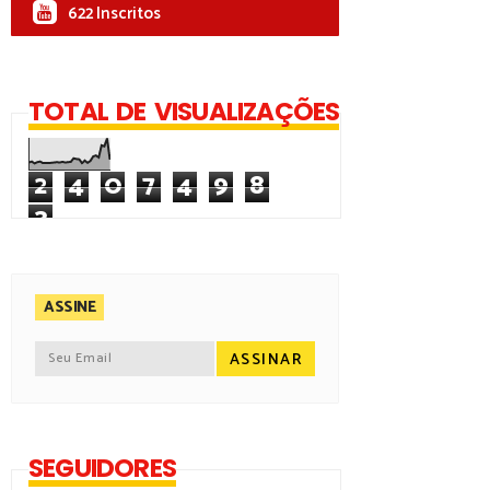
622 Inscritos
TOTAL DE VISUALIZAÇÕES
2
4
0
7
4
9
8
3
ASSINE
SEGUIDORES