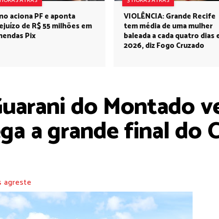
 HORAS ATRÁS
3 HORAS ATRÁS
no aciona PF e aponta
VIOLÊNCIA: Grande Recife
ejuízo de R$ 55 milhões em
tem média de uma mulher
endas Pix
baleada a cada quatro dias
2026, diz Fogo Cruzado
Guarani do Montado ve
ega a grande final do
s agreste