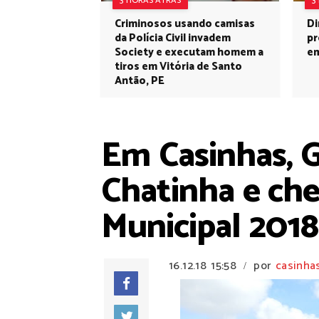
3 HORAS ATRÁS
3
Criminosos usando camisas
Di
da Polícia Civil invadem
pr
Society e executam homem a
em
tiros em Vitória de Santo
Antão, PE
Em Casinhas, 
Chatinha e ch
Municipal 2018
16.12.18
15:58
por
casinha
/