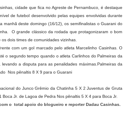
inhas, cidade que fica no Agreste de Pernambuco, é destaque
nível de futebol desenvolvido pelas equipes envolvidas durante
a manhã deste domingo (16/12), os semifinalistas o Guarani do
inha. O grande clássico da rodada que protagonizaram o bom
re os dois times de comunidades vizinhas.
rente com um gol marcado pelo atleta Marcelinho Casinhas. O
até o segundo tempo quando o atleta Carlinhos do Palmeiras da
1 levando a disputa para as penalidades máximas.
Palmeiras da
tado
Nos pênaltis 8 X 9 para o Guarani
nacional do Junco
Grêmio da Chatinha 5 X 2 Juventus de Gruta
1 Boca Jr. de Lagoa de Pedra
Nos pênaltis 5 X 4 para Boca Jr.
com o total apoio do blogueiro e reporter Dadau Casinhas.