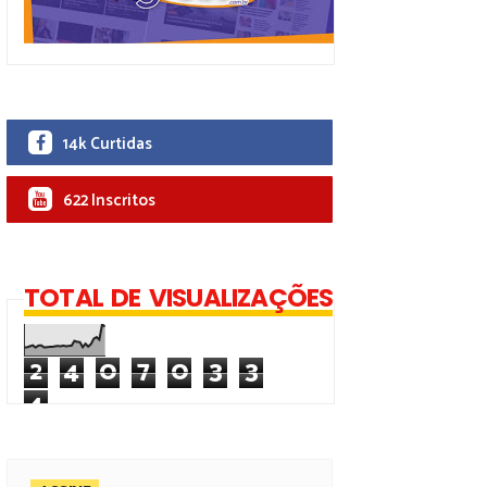
14k Curtidas
622 Inscritos
TOTAL DE VISUALIZAÇÕES
2
4
0
7
0
3
3
4