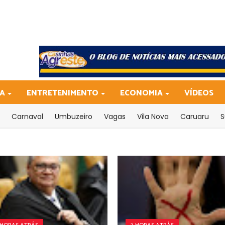
CA
ENTRETENIMENTO
ECONOMIA
VÍDEOS
Carnaval
Umbuzeiro
Vagas
Vila Nova
Caruaru
S