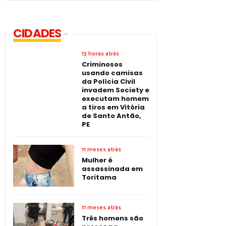
CIDADES
13 horas atrás
Criminosos
usando camisas
da Polícia Civil
invadem Society e
executam homem
a tiros em Vitória
de Santo Antão,
PE
11 meses atrás
Mulher é
assassinada em
Toritama
11 meses atrás
Três homens são