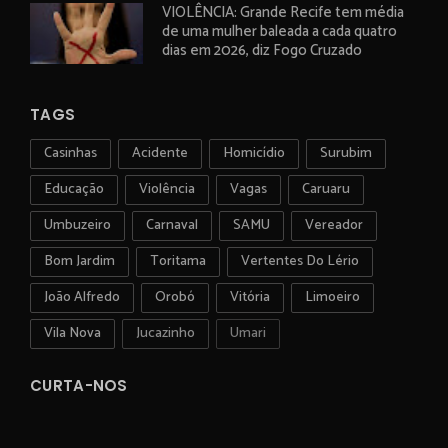
VIOLÊNCIA: Grande Recife tem média
de uma mulher baleada a cada quatro
dias em 2026, diz Fogo Cruzado
TAGS
Casinhas
Acidente
Homicídio
Surubim
Educação
Violência
Vagas
Caruaru
Umbuzeiro
Carnaval
SAMU
Vereador
Bom Jardim
Toritama
Vertentes Do Lério
João Alfredo
Orobó
Vitória
Limoeiro
Vila Nova
Jucazinho
Umari
CURTA-NOS