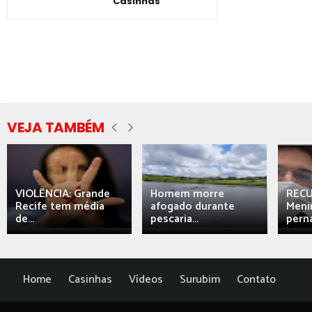
Casinhas
VEJA TAMBÉM
VIOLÊNCIA: Grande
Homem morre
REC
Recife tem média
afogado durante
Meni
de...
pescaria...
perna
Home
Casinhas
Vídeos
Surubim
Contato