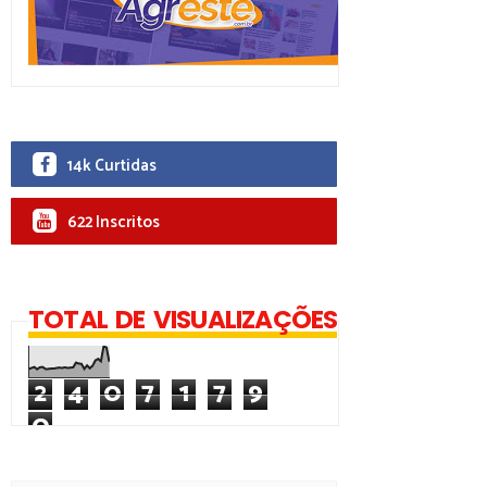
14k Curtidas
622 Inscritos
TOTAL DE VISUALIZAÇÕES
2
4
0
7
1
7
9
0