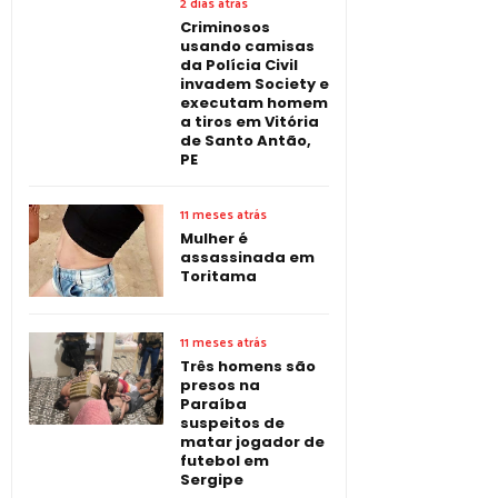
2 dias atrás
Criminosos
usando camisas
da Polícia Civil
invadem Society e
executam homem
a tiros em Vitória
de Santo Antão,
PE
11 meses atrás
Mulher é
assassinada em
Toritama
11 meses atrás
Três homens são
presos na
Paraíba
suspeitos de
matar jogador de
futebol em
Sergipe