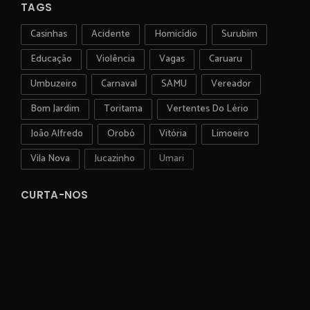
TAGS
Casinhas
Acidente
Homicídio
Surubim
Educação
Violência
Vagas
Caruaru
Umbuzeiro
Carnaval
SAMU
Vereador
Bom Jardim
Toritama
Vertentes Do Lério
João Alfredo
Orobó
Vitória
Limoeiro
Vila Nova
Jucazinho
Umari
CURTA-NOS