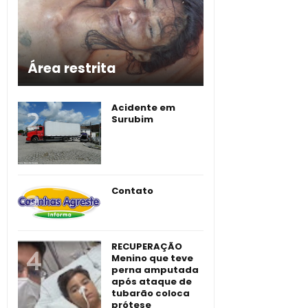
Área restrita
Acidente em
Surubim
Contato
RECUPERAÇÃO
Menino que teve
perna amputada
após ataque de
tubarão coloca
prótese