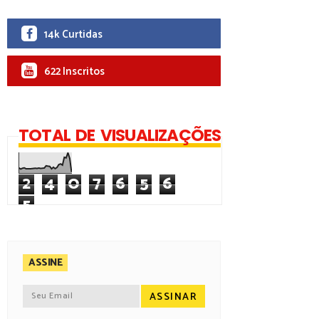
14k Curtidas
622 Inscritos
TOTAL DE VISUALIZAÇÕES
2
4
0
7
6
5
6
5
ASSINE