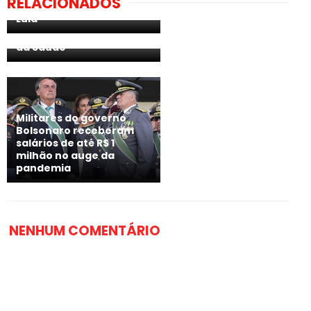
RELACIONADOS
Moro parcial em caso de
sigilos de Pazuello,
Lula
Ernesto Araújo e de
secretários do Ministério
da Saúde
Militares do governo
Bolsonaro receberam
salários de até R$ 1
milhão no auge da
pandemia
NENHUM COMENTÁRIO