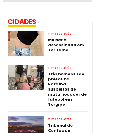
CIDADES
11 meses atrás
Mulher é
assassinada em
Toritama
11 meses atrás
Três homens são
presos na
Paraíba
suspeitos de
matar jogador de
futebol em
Sergipe
11 meses atrás
Tribunal de
Contas de