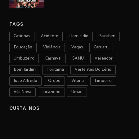
TAGS
Casinhas
Acidente
Homicídio
Surubim
Educação
Violência
Vagas
Caruaru
Umbuzeiro
Carnaval
SAMU
Vereador
Bom Jardim
Toritama
Vertentes Do Lério
João Alfredo
Orobó
Vitória
Limoeiro
Vila Nova
Jucazinho
Umari
CURTA-NOS