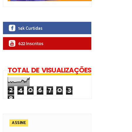
14k Curtidas
622 Inscritos
TOTAL DE VISUALIZAÇÕES
2
4
0
6
7
0
3
8
ASSINE