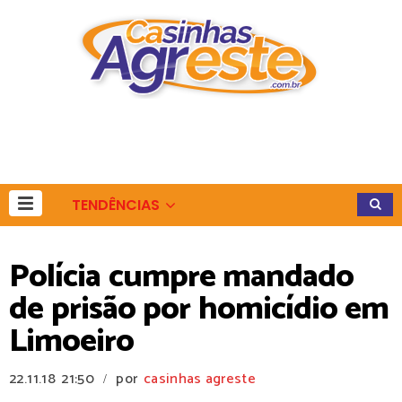
TENDÊNCIAS
Polícia cumpre mandado
de prisão por homicídio em
Limoeiro
22.11.18
21:50
por
casinhas agreste
/