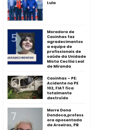
Lula
Moradora de
Casinhas faz
agradecimentos
a equipe de
profissionais de
saúde da Unidade
Mista Cecília Leal
de Miranda
Casinhas – PE:
Acidente na PE
102, FIAT fica
totalmente
destruído
Morre Dona
Dondoca,profess
ora aposentada
de Aroeiras, PB