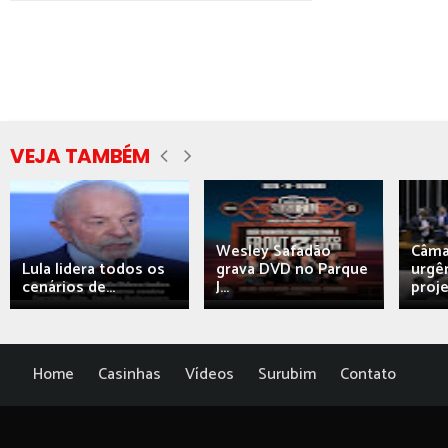
VEJA TAMBÉM
Wesley Safadão
Câma
Lula lidera todos os
grava DVD no Parque
urgên
cenários de...
J...
proj
Home
Casinhas
Vídeos
Surubim
Contato