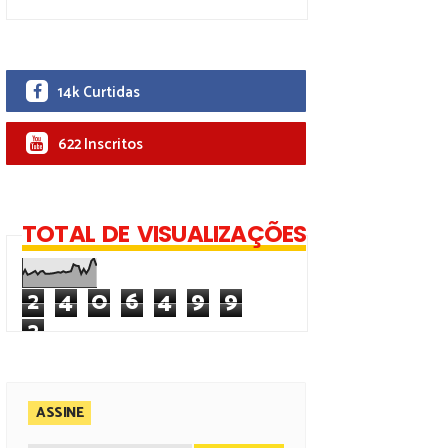
14k Curtidas
622 Inscritos
TOTAL DE VISUALIZAÇÕES
2
4
0
6
4
9
9
2
ASSINE