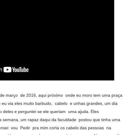
 de março de 2016, aqui próximo onde eu moro tem uma praça
 eu via eles muito barbudo, cabelo e unhas grandes, um dia
o deles e perguntei se ele queriam uma ajuda. Eles
 semana, um rapaz daqui da faculdade postou que tinha uma
nsei vou Pedir pra mim corta os cabelo das pessoas na