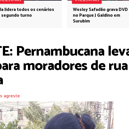
1 MESES ATRÁS
11 MESES ATRÁS
la lidera todos os cenários
Wesley Safadão grava DVD
 segundo turno
no Parque J Galdino em
Surubim
 Pernambucana leva
para moradores de rua
a
s agreste