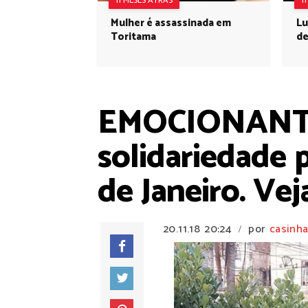
11 MESES ATRÁS
1
Mulher é assassinada em
Lu
Toritama
de
EMOCIONANTE:
solidariedade 
de Janeiro. Vej
20.11.18
20:24
por
casinha
/