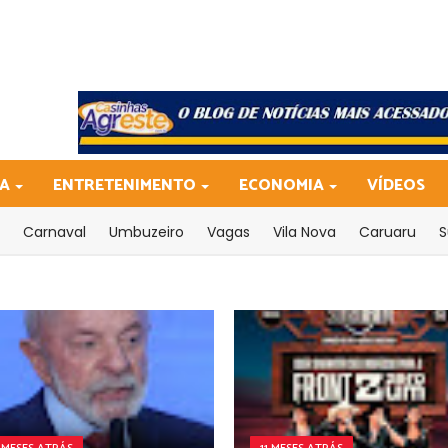
CA
ENTRETENIMENTO
ECONOMIA
VÍDEOS
Carnaval
Umbuzeiro
Vagas
Vila Nova
Caruaru
S