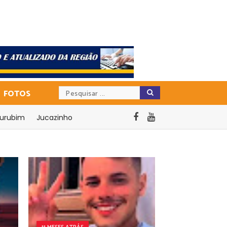
FOTOS
urubim
Jucazinho