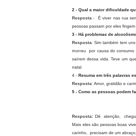
2 - Qual a maior dificuldade q
Resposta
- É viver nas rua se
pessoas passam por eles fingem
3 - Há problemas de alcoolis
Resposta
: Sim também tem uns
morreu por causa do consumo d
saírem dessa vida. Teve um que
natal.
4 -
Resuma em três palavras es
Resposta
: Amor, gratidão e cari
5 - Como as pessoas podem fa
Resposta:
Dê atenção, chegue
Mais eles são pessoas boas viv
carinho, precisam de um abraço