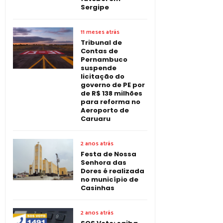
Sergipe
11 meses atrás
Tribunal de
Contas de
Pernambuco
suspende
licitação do
governo de PE por
de R$ 138 milhões
para reforma no
Aeroporto de
Caruaru
2 anos atrás
Festa de Nossa
Senhora das
Dores é realizada
no município de
Casinhas
2 anos atrás