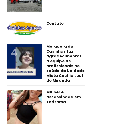
Contato
Moradora de
Casinhas faz
agradecimentos
a equipe de
profissionais de
saúde da Unidade
Mista Cecília Leal
de Miranda
Mulher é
assassinada em
Toritama