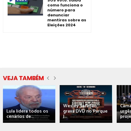
SOS Voto: saiba
como funciona o
número para
denunciar
mentiras sobre as
Eleições 2024
VEJA TAMBÉM
Wesley Safadão
Câma
Lula lidera todos os
grava DVD no Parque
urgên
cenários de...
J...
proj