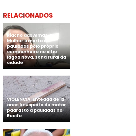
RELACIONADOS
Riacho das Almas PE:
Mulher é morta a
pauladas pelo próprio
companheiro no sítio
lagoa nova, zona rural da
cidade
VIOLÊNCIA: Enteada de 12
anos é suspeita de matar
padrasto a pauladas no
Recife