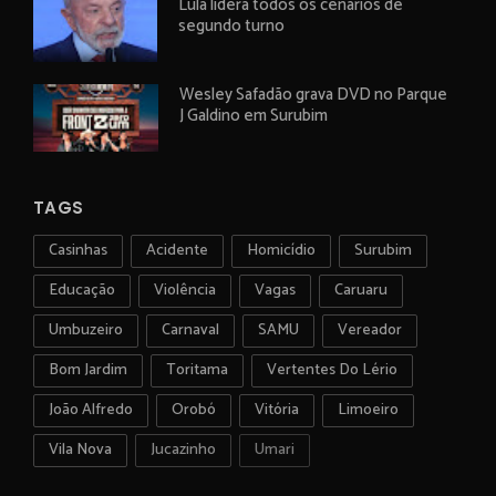
Lula lidera todos os cenários de
segundo turno
Wesley Safadão grava DVD no Parque
J Galdino em Surubim
TAGS
Casinhas
Acidente
Homicídio
Surubim
Educação
Violência
Vagas
Caruaru
Umbuzeiro
Carnaval
SAMU
Vereador
Bom Jardim
Toritama
Vertentes Do Lério
João Alfredo
Orobó
Vitória
Limoeiro
Vila Nova
Jucazinho
Umari