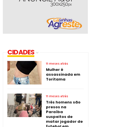
CIDADES
11 meses atrás
Mulher é
assassinada em
Toritama
11 meses atrás
Três homens são
presos na
Paraíba
suspeitos de
matar jogador de
futebol em