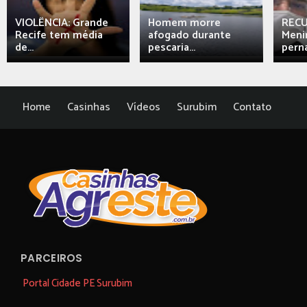
VIOLÊNCIA: Grande
Homem morre
REC
Recife tem média
afogado durante
Meni
de...
pescaria...
perna
Home
Casinhas
Vídeos
Surubim
Contato
PARCEIROS
Portal Cidade PE Surubim