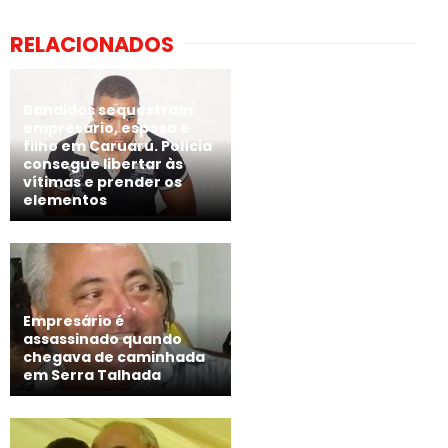
RELACIONADOS
Bandidos sequestram
empresário, esposa e
filho em Caruaru. Polícia
consegue libertar às
vítimas e prender os
elementos
Empresário é
assassinado quando
chegava de caminhada
em Serra Talhada