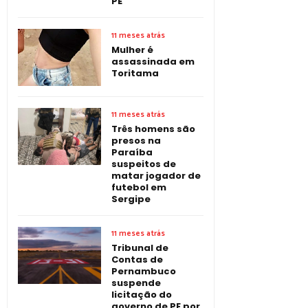
PE
11 meses atrás
Mulher é
assassinada em
Toritama
11 meses atrás
Três homens são
presos na
Paraíba
suspeitos de
matar jogador de
futebol em
Sergipe
11 meses atrás
Tribunal de
Contas de
Pernambuco
suspende
licitação do
governo de PE por