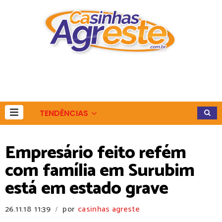
TENDÊNCIAS
Empresário feito refém
com família em Surubim
está em estado grave
26.11.18
11:39
por
casinhas agreste
/