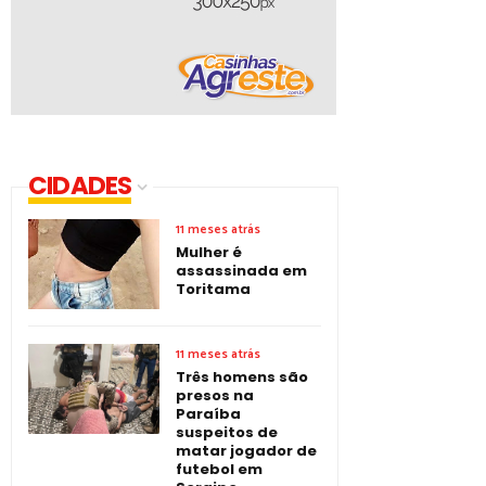
CIDADES
11 meses atrás
Mulher é
assassinada em
Toritama
11 meses atrás
Três homens são
presos na
Paraíba
suspeitos de
matar jogador de
futebol em