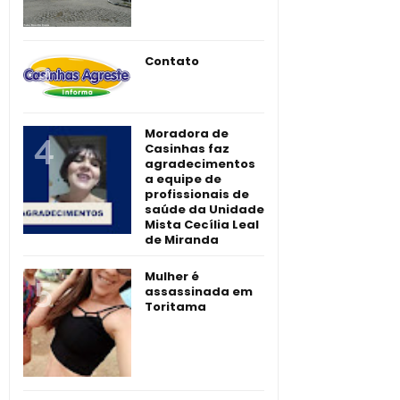
Contato
Moradora de
Casinhas faz
agradecimentos
a equipe de
profissionais de
saúde da Unidade
Mista Cecília Leal
de Miranda
Mulher é
assassinada em
Toritama