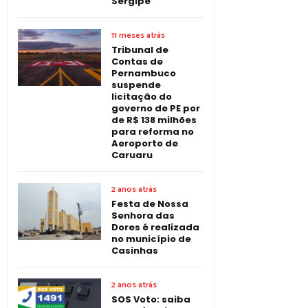
Sergipe
11 meses atrás
Tribunal de
Contas de
Pernambuco
suspende
licitação do
governo de PE por
de R$ 138 milhões
para reforma no
Aeroporto de
Caruaru
2 anos atrás
Festa de Nossa
Senhora das
Dores é realizada
no município de
Casinhas
2 anos atrás
SOS Voto: saiba