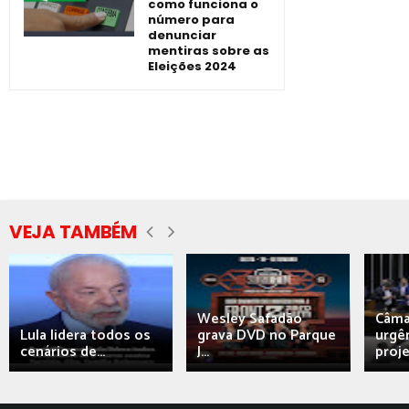
como funciona o
número para
denunciar
mentiras sobre as
Eleições 2024
VEJA TAMBÉM
Wesley Safadão
Câma
Lula lidera todos os
grava DVD no Parque
urgên
cenários de...
J...
proj