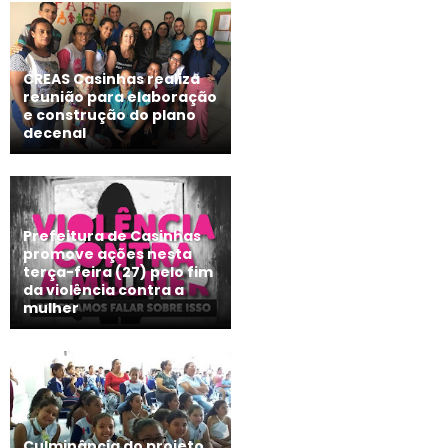
CREAS Casinhas realiza
reunião para elaboração
e construção do plano
decenal
Prefeitura de Casinhas
promove ações nesta
terça-feira (27) pelo fim
da violência contra a
mulher
Culminância do projeto