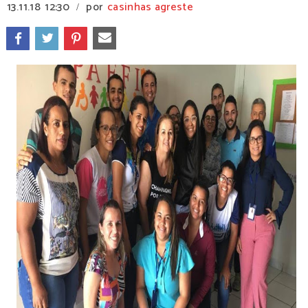
13.11.18
12:30
por
casinhas agreste
/