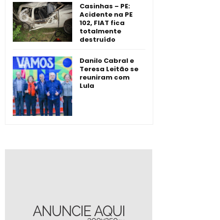
Casinhas – PE:
Acidente na PE
102, FIAT fica
totalmente
destruído
Danilo Cabral e
Teresa Leitão se
reuniram com
Lula