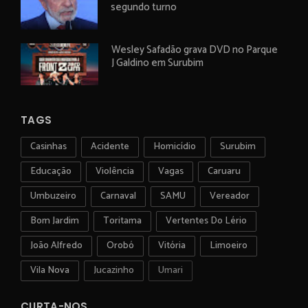
segundo turno
Wesley Safadão grava DVD no Parque
J Galdino em Surubim
TAGS
Casinhas
Acidente
Homicídio
Surubim
Educação
Violência
Vagas
Caruaru
Umbuzeiro
Carnaval
SAMU
Vereador
Bom Jardim
Toritama
Vertentes Do Lério
João Alfredo
Orobó
Vitória
Limoeiro
Vila Nova
Jucazinho
Umari
CURTA-NOS