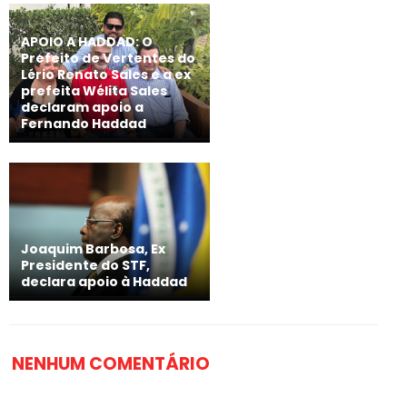
APOIO A HADDAD: O
Prefeito de Vertentes do
Lério Renato Sales e a ex
prefeita Wélita Sales
declaram apoio a
Fernando Haddad
Joaquim Barbosa, Ex
Presidente do STF,
declara apoio à Haddad
NENHUM COMENTÁRIO