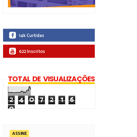
14k Curtidas
622 Inscritos
TOTAL DE VISUALIZAÇÕES
2
4
0
7
2
1
6
0
ASSINE