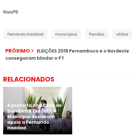
MaisPB
Fernando Haddad
municípios
Paraíba
vitória
PRÓXIMO
ELEIÇÕES 2018 Pernambuco e o Nordeste
conseguiram blindar o PT
RELACIONADOS
A prefeita Ana Célia de
Surubim e Executiva
Municipal declaram
apoio a Fernando
Haddad