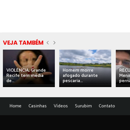
VEJA TAMBÉM
VIOLÊNCIA: Grande
Homem morre
REC
Recife tem média
afogado durante
Meni
de...
pescaria...
perna
Home
Casinhas
Vídeos
Surubim
Contato