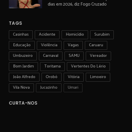
dias em 2026, diz Fogo Cruzado
TAGS
Casinhas
Acidente
Homicídio
Surubim
Educação
Violência
Vagas
Caruaru
Umbuzeiro
Carnaval
SAMU
Vereador
Bom Jardim
Toritama
Vertentes Do Lério
João Alfredo
Orobó
Vitória
Limoeiro
Vila Nova
Jucazinho
Umari
CURTA-NOS