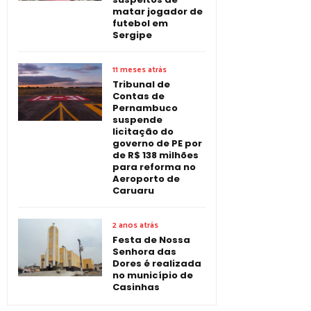
matar jogador de
futebol em
Sergipe
11 meses atrás
Tribunal de
Contas de
Pernambuco
suspende
licitação do
governo de PE por
de R$ 138 milhões
para reforma no
Aeroporto de
Caruaru
2 anos atrás
Festa de Nossa
Senhora das
Dores é realizada
no município de
Casinhas