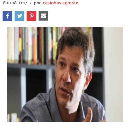
8.10.18
11:17
por
casinhas agreste
/