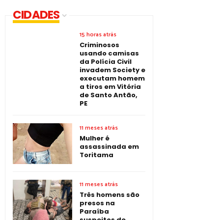
CIDADES
15 horas atrás
Criminosos
usando camisas
da Polícia Civil
invadem Society e
executam homem
a tiros em Vitória
de Santo Antão,
PE
11 meses atrás
Mulher é
assassinada em
Toritama
11 meses atrás
Três homens são
presos na
Paraíba
suspeitos de