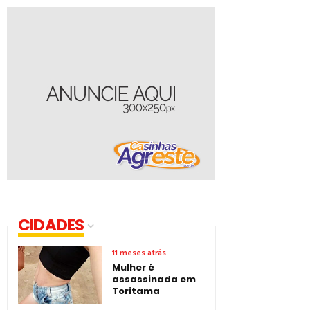
CIDADES
11 meses atrás
Mulher é
assassinada em
Toritama