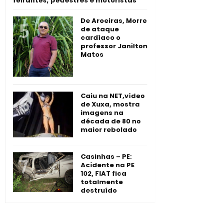
feirantes, pedestres e motoristas
De Aroeiras, Morre
de ataque
cardíaco o
professor Janilton
Matos
Caiu na NET,vídeo
de Xuxa, mostra
imagens na
década de 80 no
maior rebolado
Casinhas – PE:
Acidente na PE
102, FIAT fica
totalmente
destruído