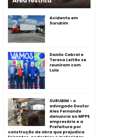
Área restrita
Acidente em
Surubim
Danilo Cabral e
Teresa Leitão se
reuniram com
Lula
SURUBIM - o
advogado Doutor
Alex Fernando
denuncia ao MPPE
empresário e a
Prefeitura por
construção de obra que prejudica