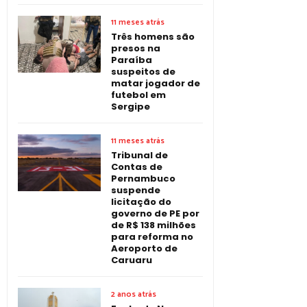
11 meses atrás
Três homens são
presos na
Paraíba
suspeitos de
matar jogador de
futebol em
Sergipe
11 meses atrás
Tribunal de
Contas de
Pernambuco
suspende
licitação do
governo de PE por
de R$ 138 milhões
para reforma no
Aeroporto de
Caruaru
2 anos atrás