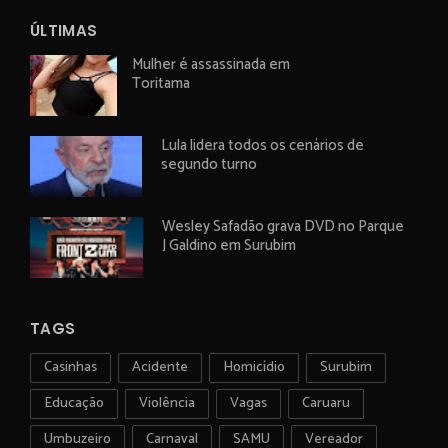
ÚLTIMAS
Mulher é assassinada em
Toritama
Lula lidera todos os cenários de
segundo turno
Wesley Safadão grava DVD no Parque
J Galdino em Surubim
TAGS
Casinhas
Acidente
Homicídio
Surubim
Educação
Violência
Vagas
Caruaru
Umbuzeiro
Carnaval
SAMU
Vereador