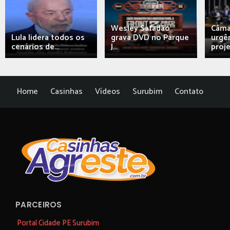
Wesley Safadão
Câma
Lula lidera todos os
grava DVD no Parque
urgên
cenários de...
J...
proj
Home
Casinhas
Vídeos
Surubim
Contato
PARCEIROS
Portal Cidade PE Surubim