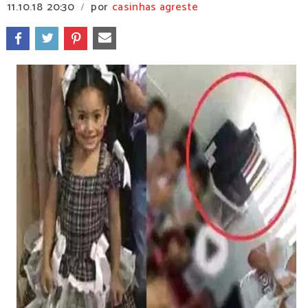
11.10.18
20:30
por
casinhas agreste
/