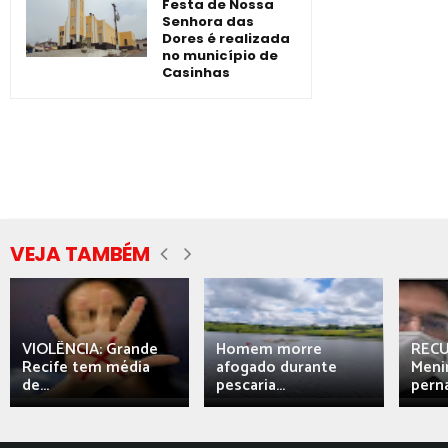
Festa de Nossa
Senhora das
Dores é realizada
no município de
Casinhas
VEJA TAMBÉM
VIOLÊNCIA: Grande
Homem morre
REC
Recife tem média
afogado durante
Meni
de...
pescaria...
perna