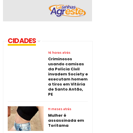
CIDADES
16 horas atrás
Criminosos
usando camisas
da Polícia Civil
invadem Society e
executam homem
a tiros em Vitória
de Santo Antão,
PE
11 meses atrás
Mulher é
assassinada em
Toritama