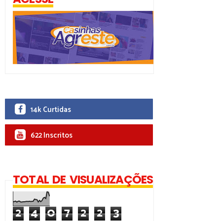
14k Curtidas
622 Inscritos
TOTAL DE VISUALIZAÇÕES
2
4
0
7
2
2
3