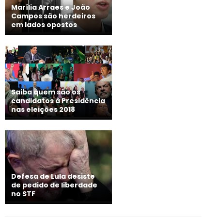
Marília Arraes e João
Campos são herdeiros
em lados opostos
Saiba quem são os
candidatos à Presidência
nas eleições 2018
Defesa de Lula desiste
de pedido de liberdade
no STF