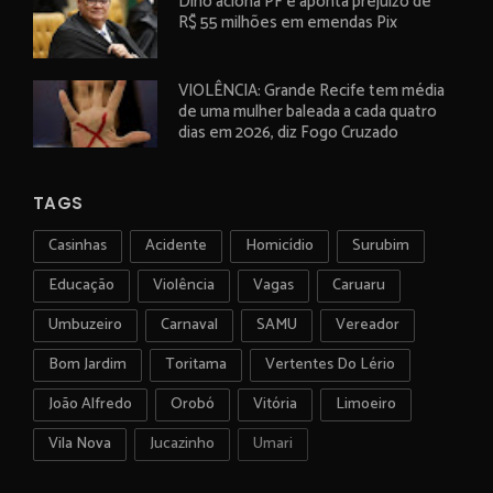
Dino aciona PF e aponta prejuízo de
R$ 55 milhões em emendas Pix
VIOLÊNCIA: Grande Recife tem média
de uma mulher baleada a cada quatro
dias em 2026, diz Fogo Cruzado
TAGS
Casinhas
Acidente
Homicídio
Surubim
Educação
Violência
Vagas
Caruaru
Umbuzeiro
Carnaval
SAMU
Vereador
Bom Jardim
Toritama
Vertentes Do Lério
João Alfredo
Orobó
Vitória
Limoeiro
Vila Nova
Jucazinho
Umari