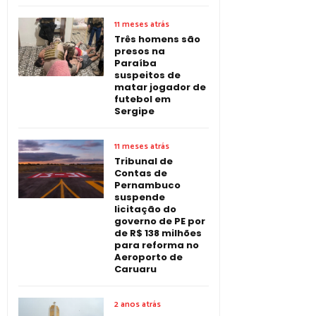
11 meses atrás
Três homens são
presos na
Paraíba
suspeitos de
matar jogador de
futebol em
Sergipe
11 meses atrás
Tribunal de
Contas de
Pernambuco
suspende
licitação do
governo de PE por
de R$ 138 milhões
para reforma no
Aeroporto de
Caruaru
2 anos atrás