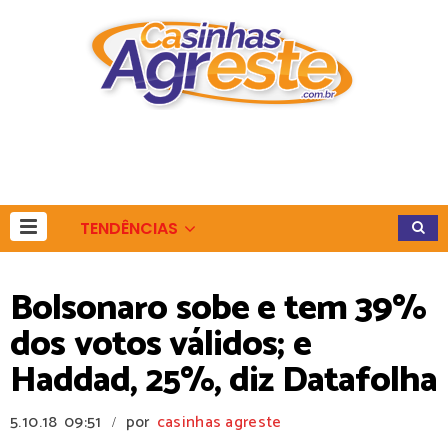
TENDÊNCIAS
Bolsonaro sobe e tem 39%
dos votos válidos; e
Haddad, 25%, diz Datafolha
5.10.18
09:51
por
casinhas agreste
/