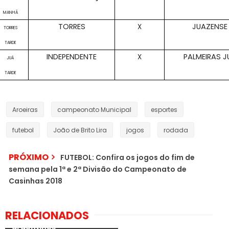
MANHÃ
TORRES
JUAZENSE
X
TORRES
TARDE
INDEPENDENTE
PALMEIRAS J
X
JUÁ
TARDE
Aroeiras
campeonato Municipal
esportes
futebol
João de Brito Lira
jogos
rodada
PRÓXIMO
FUTEBOL: Confira os jogos do fim de
semana pela 1ª e 2ª Divisão do Campeonato de
Casinhas 2018
Brasil x Argentina é
suspenso após Anvisa
Brasil Bicampeão de
RELACIONADOS
Pernambuco autoriza
pedir deportação de
futebol na olimpíada de
torcida vacinada em
argentinos