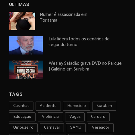
ÚLTIMAS
Mulher é assassinada em
Toritama
Lula lidera todos os cenários de
segundo turno
Wesley Safadão grava DVD no Parque
J Galdino em Surubim
TAGS
Casinhas
Acidente
Homicídio
Surubim
Educação
Violência
Vagas
Caruaru
Umbuzeiro
Carnaval
SAMU
Vereador