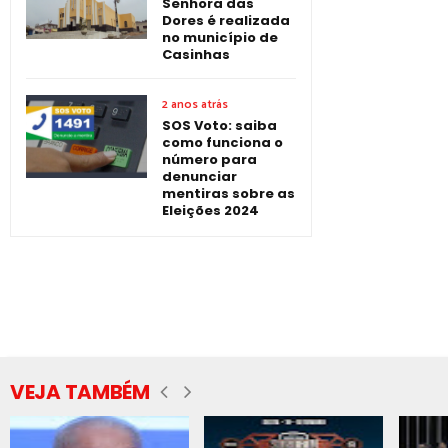
Senhora das
Dores é realizada
no município de
Casinhas
2 anos atrás
SOS Voto: saiba
como funciona o
número para
denunciar
mentiras sobre as
Eleições 2024
VEJA TAMBÉM