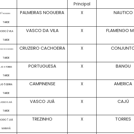
Principal
PALMEIRAS NOGUEIRA
NAUTICO
X
G 1
NOGUEIRA
TARDE
VASCO DA VILA
FLAMENGO M
X
JOGO 2 VILA
TARDE
CRUZEIRO CACHOEIRA
CONJUNT
X
OGO 3CACHOEIRA
TARDE
PORTUGUESA
BANGU
X
JG 4 TOREES
TARDE
CAMPINENSE
AMERICA
X
JG 5 SERRA
TARDE
VASCO JUÁ
CAJÚ
X
JOGO 6 JUÁ
TARDE
TREZINHO
TORRES
X
JOGO 7 JUÁ
MANHÃ