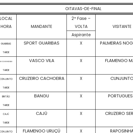
OITAVAS-DE-FINAL
LOCAL
2ª Fase –
HORA
MANDANTE
VOLTA
VISITANTE
Aspirante
SPORT GUARIBAS
PALMEIRAS NOG
X
GUARIBAS
TARDE
VASCO VILA
FLAMENGO M
X
MASSARANDUBA
TARDE
CRUZEIRO CACHOEIRA
CUNJUNT
X
CONJUNTO
TARDE
BANGU
PORTUGUES
X
BRITÃO
TARDE
CAJÚ
CRUZEIRO SE
X
CAJÚ
TARDE
FLAMENGO URUÇÚ
RAPOSINH
X
CONJUNTO