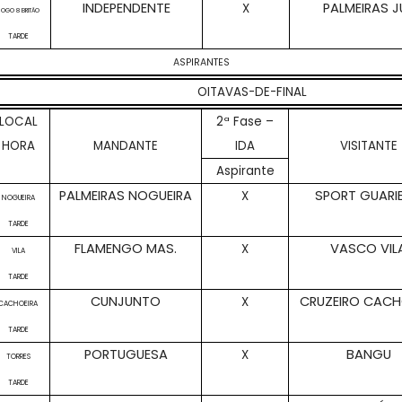
INDEPENDENTE
PALMEIRAS J
X
JOGO 8 BRITÃO
TARDE
ASPIRANTES
OITAVAS-DE-FINAL
LOCAL
2ª Fase –
HORA
MANDANTE
IDA
VISITANTE
Aspirante
PALMEIRAS NOGUEIRA
SPORT GUARI
X
NOGUEIRA
TARDE
FLAMENGO MAS.
VASCO VIL
X
VILA
TARDE
CUNJUNTO
CRUZEIRO CACH
X
CACHOEIRA
TARDE
PORTUGUESA
BANGU
X
TORRES
TARDE