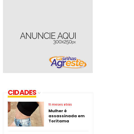
CIDADES
11 meses atrás
Mulher é
assassinada em
Toritama