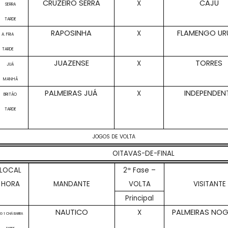
CRUZEIRO SERRA
CAJÚ
X
SERRA
TARDE
RAPOSINHA
FLAMENGO UR
X
A. FRIA
TARDE
JUAZENSE
TORRES
X
JUÁ
MANHÃ
PALMEIRAS JUÁ
INDEPENDEN
X
BRITÃO
TARDE
JOGOS DE VOLTA
OITAVAS-DE-FINAL
LOCAL
2ª Fase –
HORA
MANDANTE
VOLTA
VISITANTE
Principal
NAUTICO
PALMEIRAS NOG
X
G 1 CHÃ BARRA