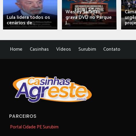
Wesley Safadão
Câma
Lula lidera todos os
grava DVD no Parque
urgên
cenários de...
J...
proj
Home
Casinhas
Vídeos
Surubim
Contato
PARCEIROS
Portal Cidade PE Surubim