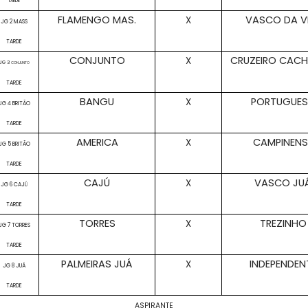
TARDE
FLAMENGO MAS.
VASCO DA V
X
JG 2 MASS
TARDE
CONJUNTO
CRUZEIRO CACH
X
JG 3
CONJUNTO
TARDE
BANGU
PORTUGUE
X
JG 4 BRITÃO
TARDE
AMERICA
CAMPINENS
X
JG 5 BRITÃO
TARDE
CAJÚ
VASCO JU
X
JG 6 CAJÚ
TARDE
TORRES
TREZINHO
X
JG 7 TORRES
TARDE
PALMEIRAS JUÁ
INDEPENDEN
X
JG 8 JUÁ
TARDE
ASPIRANTE