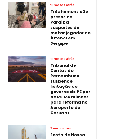
11 meses atrás
Três homens são
presos na
Paraíba
suspeitos de
matar jogador de
futebol em
Sergipe
11 meses atrás
Tribunal de
Contas de
Pernambuco
suspende
licitação do
governo de PE por
de R$ 138 milhões
para reforma no
Aeroporto de
Caruaru
2 anos atrás
Festa de Nossa