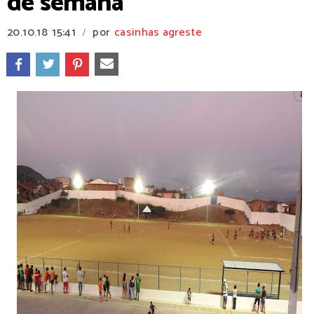
de semana
20.10.18
15:41
por
casinhas agreste
/