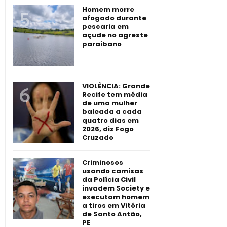
Homem morre
afogado durante
pescaria em
açude no agreste
paraibano
VIOLÊNCIA: Grande
Recife tem média
de uma mulher
baleada a cada
quatro dias em
2026, diz Fogo
Cruzado
Criminosos
usando camisas
da Polícia Civil
invadem Society e
executam homem
a tiros em Vitória
de Santo Antão,
PE