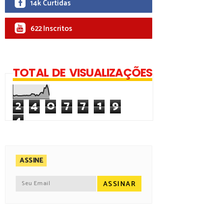
14k Curtidas
622 Inscritos
TOTAL DE VISUALIZAÇÕES
2
4
0
7
7
1
9
4
ASSINE