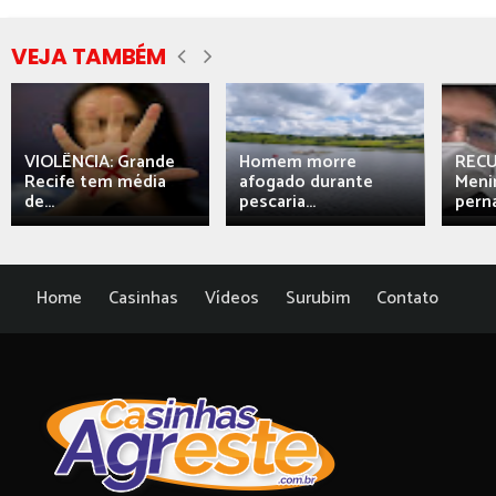
VEJA TAMBÉM
VIOLÊNCIA: Grande
Homem morre
REC
Recife tem média
afogado durante
Meni
de...
pescaria...
perna
Home
Casinhas
Vídeos
Surubim
Contato