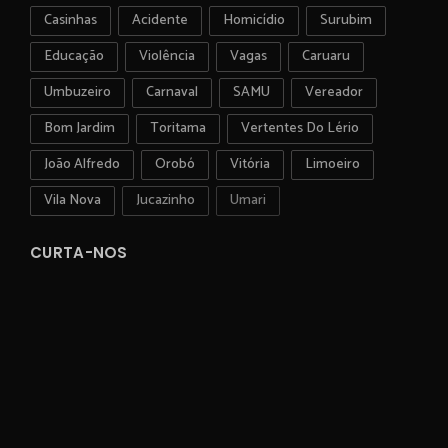
Casinhas
Acidente
Homicídio
Surubim
Educação
Violência
Vagas
Caruaru
Umbuzeiro
Carnaval
SAMU
Vereador
Bom Jardim
Toritama
Vertentes Do Lério
João Alfredo
Orobó
Vitória
Limoeiro
Vila Nova
Jucazinho
Umari
CURTA-NOS