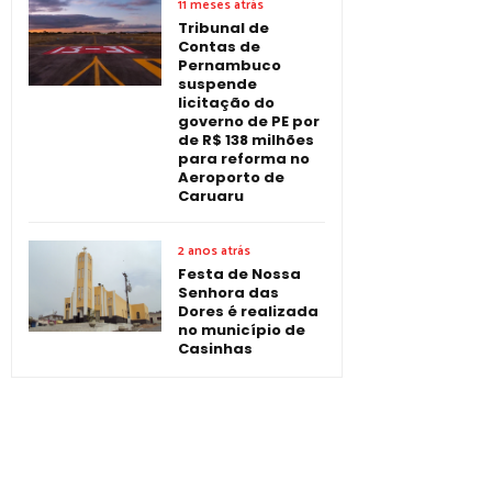
11 meses atrás
Tribunal de
Contas de
Pernambuco
suspende
licitação do
governo de PE por
de R$ 138 milhões
para reforma no
Aeroporto de
Caruaru
2 anos atrás
Festa de Nossa
Senhora das
Dores é realizada
no município de
Casinhas