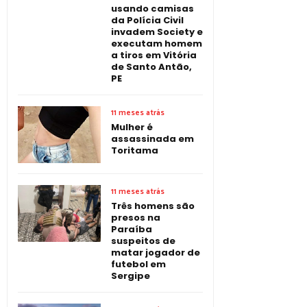
usando camisas
da Polícia Civil
invadem Society e
executam homem
a tiros em Vitória
de Santo Antão,
PE
11 meses atrás
Mulher é
assassinada em
Toritama
11 meses atrás
Três homens são
presos na
Paraíba
suspeitos de
matar jogador de
futebol em
Sergipe