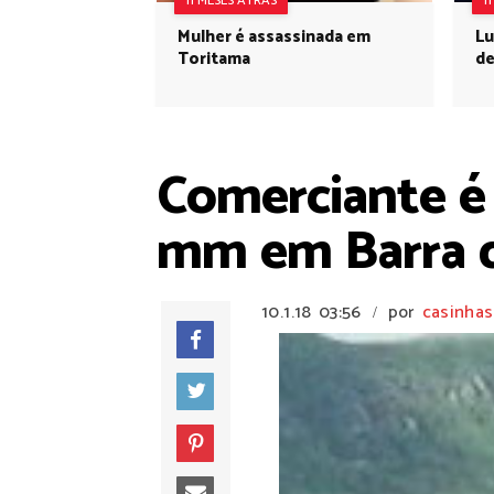
11 MESES ATRÁS
1
Mulher é assassinada em
Lu
Toritama
de
Comerciante é 
mm em Barra d
10.1.18
03:56
por
casinhas
/