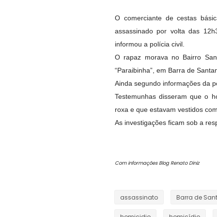
O comerciante de cestas básic
assassinado por volta das 12h3
informou a polícia civil.
O rapaz morava no Bairro San
“Paraibinha”, em Barra de Santa
Ainda segundo informações da pol
Testemunhas disseram que o ho
roxa e que estavam vestidos co
As investigações ficam sob a r
Com informações Blog Renato Diniz
assassinato
Barra de San
homicidio
homicídio