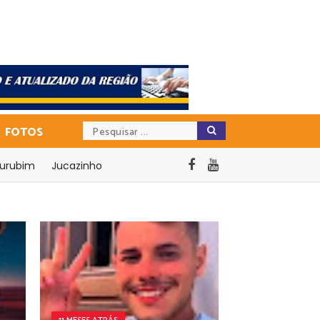
FOTOS
urubim
Jucazinho