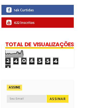
14k Curtidas
622 Inscritos
TOTAL DE VISUALIZAÇÕES
2
4
0
6
5
5
4
1
ASSINE