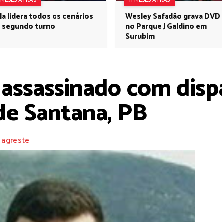
1 MESES ATRÁS
11 MESES ATRÁS
la lidera todos os cenários
Wesley Safadão grava DVD
 segundo turno
no Parque J Galdino em
Surubim
assassinado com dispa
e Santana, PB
 agreste