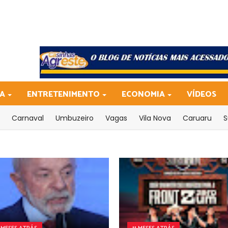
CA
ENTRETENIMENTO
ECONOMIA
VÍDEOS
Carnaval
Umbuzeiro
Vagas
Vila Nova
Caruaru
S