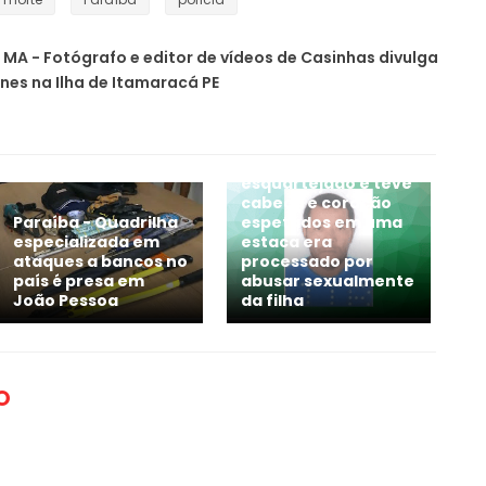
MA - Fotógrafo e editor de vídeos de Casinhas divulga
es na Ilha de Itamaracá PE
RELEMBRE: Homem
esquartejado e teve
cabeça e coração
Paraíba - Quadrilha
espetados em uma
especializada em
estaca era
ataques a bancos no
processado por
país é presa em
abusar sexualmente
João Pessoa
da filha
O