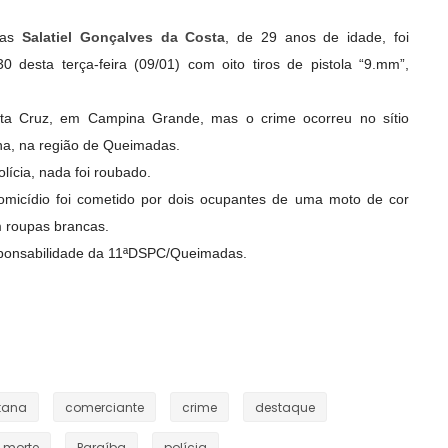
as
Salatiel Gonçalves da Costa
, de 29 anos de idade, foi
0 desta terça-feira (09/01) com oito tiros de pistola “9.mm”,
ta Cruz, em Campina Grande, mas o crime ocorreu no sítio
na, na região de Queimadas.
ícia, nada foi roubado.
micídio foi cometido por dois ocupantes de uma moto de cor
m roupas brancas.
esponsabilidade da 11ªDSPC/Queimadas.
tana
comerciante
crime
destaque
morte
Paraíba
polícia