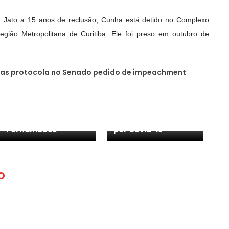
Jato a 15 anos de reclusão, Cunha está detido no Complexo
gião Metropolitana de Curitiba. Ele foi preso em outubro de
stas protocola no Senado pedido de impeachment
Com aporte de R$ 5
bilhões, Plano
No mês de julho, 107
Retomada deverá
municípios
gerar 130 mil
paraibanos não
empregos em
registraram óbitos
Pernambuco
por Covid-19
O