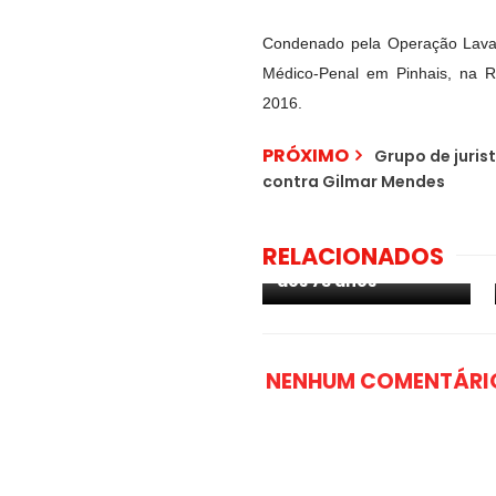
Condenado pela Operação Lava 
Médico-Penal em Pinhais, na Re
2016.
PRÓXIMO
Grupo de juri
contra Gilmar Mendes
Morre no Recife o
ex-governador de
Pernambuco
RELACIONADOS
Joaquim Francisco,
aos 73 anos
NENHUM COMENTÁRI