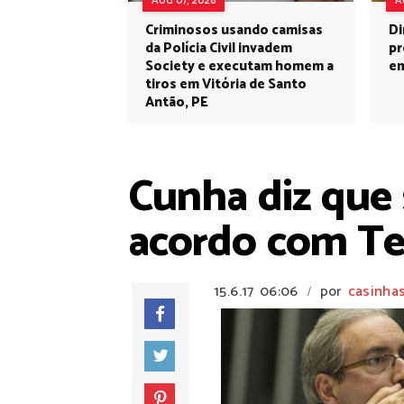
AUG 07, 2026
A
Criminosos usando camisas
Di
da Polícia Civil invadem
pr
Society e executam homem a
em
tiros em Vitória de Santo
Antão, PE
Cunha diz que 
acordo com T
15.6.17
06:06
por
casinha
/