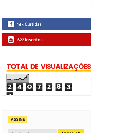
14k Curtidas
622 Inscritos
TOTAL DE VISUALIZAÇÕES
2
4
0
7
2
8
3
4
ASSINE