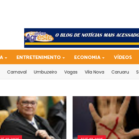
CA
ENTRETENIMENTO
ECONOMIA
VÍDEOS
Carnaval
Umbuzeiro
Vagas
Vila Nova
Caruaru
S