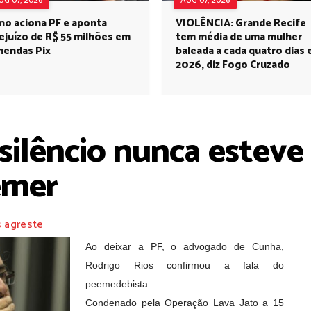
UG 07, 2026
AUG 07, 2026
no aciona PF e aponta
VIOLÊNCIA: Grande Recife
ejuízo de R$ 55 milhões em
tem média de uma mulher
endas Pix
baleada a cada quatro dias
2026, diz Fogo Cruzado
silêncio nunca esteve
emer
s agreste
Ao deixar a PF, o advogado de Cunha,
Rodrigo Rios confirmou a fala do
peemedebista
Condenado pela Operação Lava Jato a 15