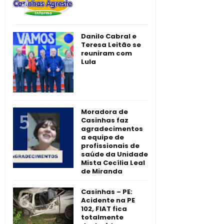
Danilo Cabral e
Teresa Leitão se
reuniram com
Lula
Moradora de
Casinhas faz
agradecimentos
a equipe de
profissionais de
saúde da Unidade
Mista Cecília Leal
de Miranda
Casinhas – PE:
Acidente na PE
102, FIAT fica
totalmente