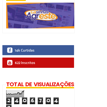
14k Curtidas
622 Inscritos
TOTAL DE VISUALIZAÇÕES
2
4
0
6
7
0
4