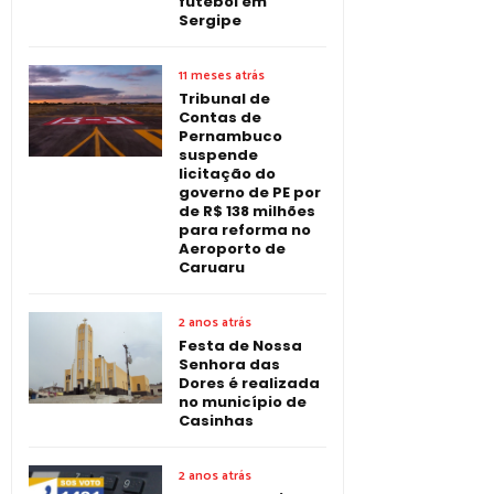
futebol em
Sergipe
11 meses atrás
Tribunal de
Contas de
Pernambuco
suspende
licitação do
governo de PE por
de R$ 138 milhões
para reforma no
Aeroporto de
Caruaru
2 anos atrás
Festa de Nossa
Senhora das
Dores é realizada
no município de
Casinhas
2 anos atrás