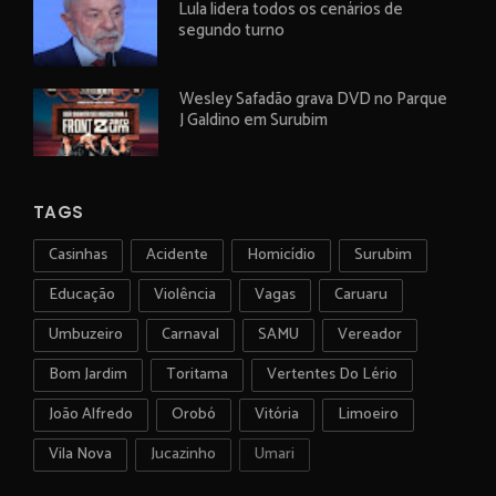
Lula lidera todos os cenários de
segundo turno
Wesley Safadão grava DVD no Parque
J Galdino em Surubim
TAGS
Casinhas
Acidente
Homicídio
Surubim
Educação
Violência
Vagas
Caruaru
Umbuzeiro
Carnaval
SAMU
Vereador
Bom Jardim
Toritama
Vertentes Do Lério
João Alfredo
Orobó
Vitória
Limoeiro
Vila Nova
Jucazinho
Umari