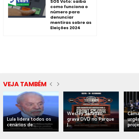
SOS Voto: saiba
como funciona o
número para
denunciar
mentiras sobre as
Eleições 2024
VEJA TAMBÉM
Wesley Safadão
Câma
Lula lidera todos os
grava DVD no Parque
urgên
cenários de...
J...
proj