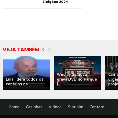
Eleições 2024
VEJA TAMBÉM
Wesley Safadão
Câma
Lula lidera todos os
grava DVD no Parque
urgên
cenários de...
J...
proj
Home
Casinhas
Vídeos
Surubim
Contato