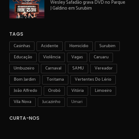
Wesley Safadão grava DVD no Parque
J Galdino em Surubim
TAGS
Casinhas
Acidente
Homicídio
Surubim
Educação
Violência
Vagas
Caruaru
Umbuzeiro
Carnaval
SAMU
Vereador
Bom Jardim
Toritama
Vertentes Do Lério
João Alfredo
Orobó
Vitória
Limoeiro
Vila Nova
Jucazinho
Umari
CURTA-NOS