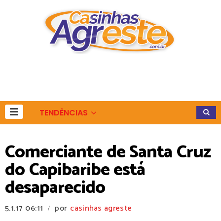
TENDÊNCIAS
Comerciante de Santa Cruz
do Capibaribe está
desaparecido
5.1.17
06:11
por
casinhas agreste
/