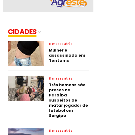
CIDADES
11 meses atrás
Mulher é
assassinada em
Toritama
11 meses atrás
Três homens são
presos na
Paraíba
suspeitos de
matar jogador de
futebol em
Sergipe
11 meses atrás