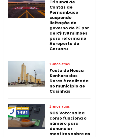
Tribunal de
Contas de
Pernambuco
suspende
licitação do
governo de PE por
de R$ 138 milhões
para reforma no
Aeroporto de
Caruaru
2 anos atrás
Festa de Nossa
Senhora das
Dores é realizada
no município de
Casinhas
2 anos atrás
SOS Voto: saiba
como funciona o
número para
denunciar
mentiras sobre as