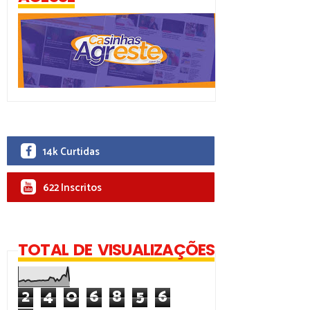
14k Curtidas
622 Inscritos
TOTAL DE VISUALIZAÇÕES
2
4
0
6
8
5
6