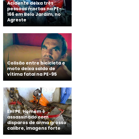
Acidente deixa três
pessoas mortas na PE-
166 em Belo Jardim, no
Agreste
Colisão entre bicicleta e
moto deixa saldo de
vítima fatal na PE-95
Em PE, Homem é
assassinado com
disparos de arma grosso
calibre, imagens forte