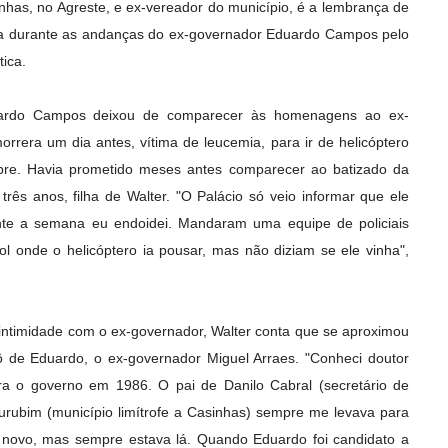
inhas, no Agreste, e ex-vereador do município, é a lembrança de
da durante as andanças do ex-governador Eduardo Campos pelo
tica.
ardo Campos deixou de comparecer às homenagens ao ex-
orrera um dia antes, vítima de leucemia, para ir de helicóptero
obre. Havia prometido meses antes comparecer ao batizado da
rês anos, filha de Walter. "O Palácio só veio informar que ele
ante a semana eu endoidei. Mandaram uma equipe de policiais
l onde o helicóptero ia pousar, mas não diziam se ele vinha",
 intimidade com o ex-governador, Walter conta que se aproximou
vô de Eduardo, o ex-governador Miguel Arraes. "Conheci doutor
a o governo em 1986. O pai de Danilo Cabral (secretário de
urubim (município limítrofe a Casinhas) sempre me levava para
 novo, mas sempre estava lá. Quando Eduardo foi candidato a