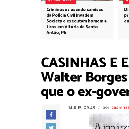
4 HORAS ATRÁS
4
Criminosos usando camisas
Di
da Polícia Civil invadem
pr
Society e executam homem a
em
tiros em Vitória de Santo
Antão, PE
CASINHAS E E
Walter Borges 
que o ex-gover
14.8.15
09:49
por
casinha
/