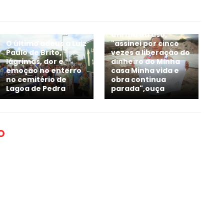
Casinhas-PE: Minha
Casa Minha
vida,Moradora
afirma atraso,
O último adeus a Luiz
"assinei por cinco
Paulo de Brito,
vezes a liberação do
lágrimas, dor e
dinheiro do Minha
emoção no enterro
casa Minha vida e
no cemitério de
obra continua
Lagoa de Pedra
parada",ouça
O