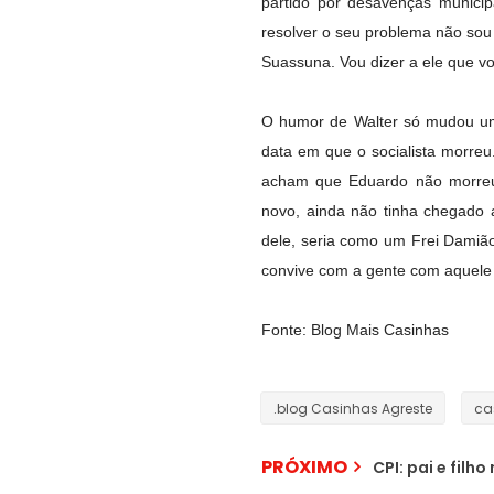
partido por desavenças munici
resolver o seu problema não sou
Suassuna. Vou dizer a ele que voc
O humor de Walter só mudou um
data em que o socialista morreu
acham que Eduardo não morreu
novo, ainda não tinha chegado
dele, seria como um Frei Damião
convive com a gente com aquele j
Fonte: Blog Mais Casinhas
.blog Casinhas Agreste
ca
PRÓXIMO
CPI: pai e filho