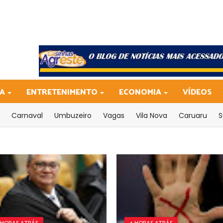
CA
ENTRETENIMENTO
ECONOMIA
VÍDEOS
Carnaval
Umbuzeiro
Vagas
Vila Nova
Caruaru
S