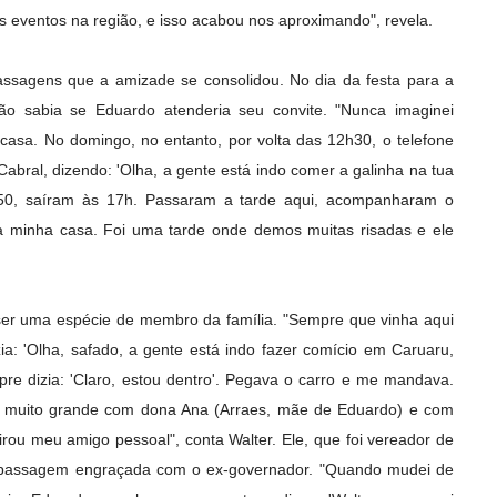
os eventos na região, e isso acabou nos aproximando", revela.
assagens que a amizade se consolidou. No dia da festa para a
ão sabia se Eduardo atenderia seu convite. "Nunca imaginei
casa. No domingo, no entanto, por volta das 12h30, o telefone
Cabral, dizendo: 'Olha, a gente está indo comer a galinha na tua
50, saíram às 17h. Passaram a tarde aqui, acompanharam o
a minha casa. Foi uma tarde onde demos muitas risadas e ele
er uma espécie de membro da família. "Sempre que vinha aqui
zia: 'Olha, safado, a gente está indo fazer comício em Caruaru,
pre dizia: 'Claro, estou dentro'. Pegava o carro e me mandava.
 muito grande com dona Ana (Arraes, mãe de Eduardo) e com
ou meu amigo pessoal", conta Walter. Ele, que foi vereador de
 passagem engraçada com o ex-governador. "Quando mudei de