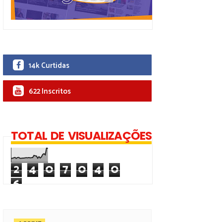
14k Curtidas
622 Inscritos
TOTAL DE VISUALIZAÇÕES
2
4
0
7
0
4
0
6