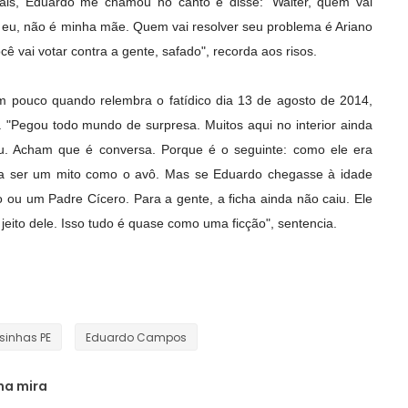
pais, Eduardo me chamou no canto e disse: 'Walter, quem vai
 eu, não é minha mãe. Quem vai resolver seu problema é Ariano
ê vai votar contra a gente, safado", recorda aos risos.
 pouco quando relembra o fatídico dia 13 de agosto de 2014,
. "Pegou todo mundo de surpresa. Muitos aqui no interior ainda
. Acham que é conversa. Porque é o seguinte: como ele era
 a ser um mito como o avô. Mas se Eduardo chegasse à idade
 ou um Padre Cícero. Para a gente, a ficha ainda não caiu. Ele
eito dele. Isso tudo é quase como uma ficção", sentencia.
sinhas PE
Eduardo Campos
 na mira