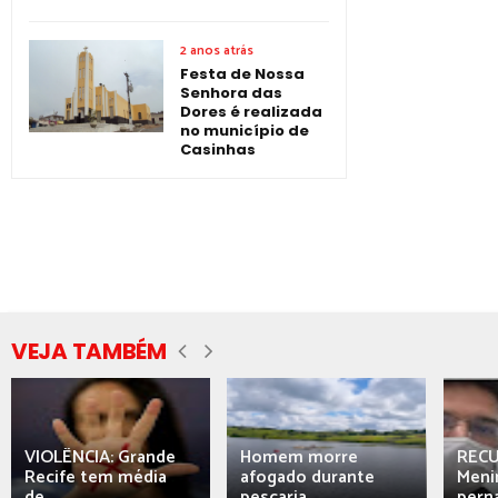
2 anos atrás
Festa de Nossa
Senhora das
Dores é realizada
no município de
Casinhas
VEJA TAMBÉM
VIOLÊNCIA: Grande
Homem morre
REC
Recife tem média
afogado durante
Meni
de...
pescaria...
perna