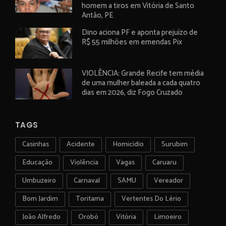
homem a tiros em Vitória de Santo
Antão, PE
Dino aciona PF e aponta prejuízo de
R$ 55 milhões em emendas Pix
VIOLÊNCIA: Grande Recife tem média
de uma mulher baleada a cada quatro
dias em 2026, diz Fogo Cruzado
TAGS
Casinhas
Acidente
Homicídio
Surubim
Educação
Violência
Vagas
Caruaru
Umbuzeiro
Carnaval
SAMU
Vereador
Bom Jardim
Toritama
Vertentes Do Lério
João Alfredo
Orobó
Vitória
Limoeiro