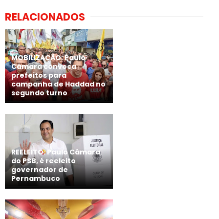
RELACIONADOS
MOBILIZAÇÃO: Paulo
Câmara convoca
prefeitos para
campanha de Haddad no
segundo turno
REELEITO: Paulo Câmara,
do PSB, é reeleito
governador de
Pernambuco