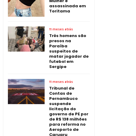
Mulher é
assassinada em
Toritama
11 meses atrás
Três homens são
presos na
Paraíba
suspeitos de
matar jogador de
futebol em
Sergipe
11 meses atrás
Tribunal de
Contas de
Pernambuco
suspende
licitação do
governo de PE por
de R$ 138 milhões
para reforma no
Aeroporto de
Caruaru