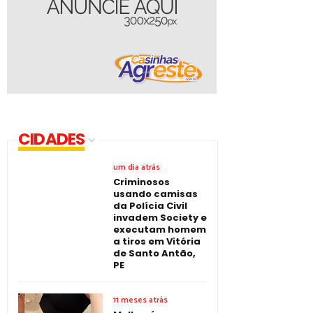
CIDADES
um dia atrás
Criminosos
usando camisas
da Polícia Civil
invadem Society e
executam homem
a tiros em Vitória
de Santo Antão,
PE
11 meses atrás