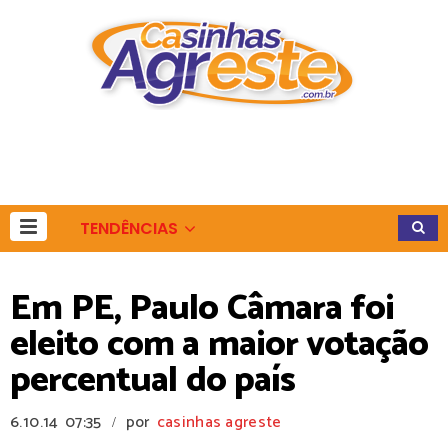
TENDÊNCIAS
Em PE, Paulo Câmara foi
eleito com a maior votação
percentual do país
6.10.14
07:35
por
casinhas agreste
/