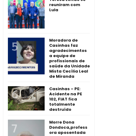
reuniram com
Lula
Moradora de
Casinhas faz
agradecimentos
a equipe de
profissionais de
saúde da Unidade
Mista Cecília Leal
de Miranda
Casinhas – PE:
Acidente na PE
102, FIAT fica
totalmente
destruído
Morre Dona
Dondoca,profess
ora aposentada