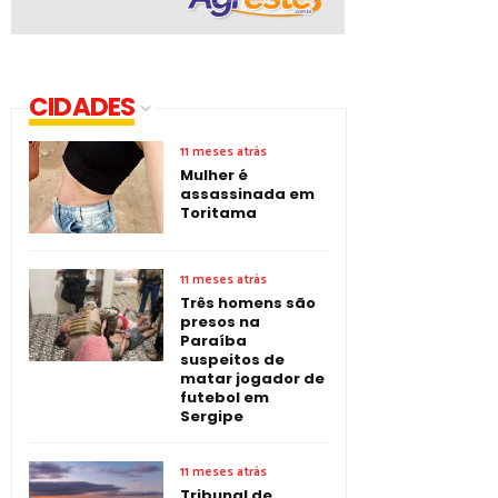
CIDADES
11 meses atrás
Mulher é
assassinada em
Toritama
11 meses atrás
Três homens são
presos na
Paraíba
suspeitos de
matar jogador de
futebol em
Sergipe
11 meses atrás
Tribunal de