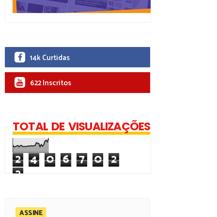
14k Curtidas
622 Inscritos
TOTAL DE VISUALIZAÇÕES
2
4
0
6
7
0
2
2
ASSINE