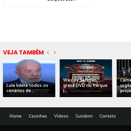
VEJA TAMBÉM
Wesley Safadão
Câma
Lula lidera todos os
grava DVD no Parque
urgên
cenários de...
J...
proj
Home
Casinhas
Vídeos
Surubim
Contato