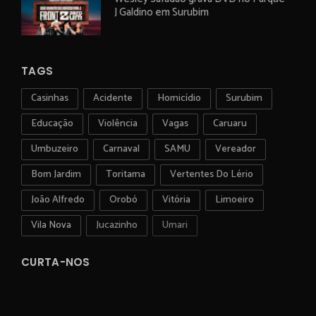
J Galdino em Surubim
TAGS
Casinhas
Acidente
Homicídio
Surubim
Educação
Violência
Vagas
Caruaru
Umbuzeiro
Carnaval
SAMU
Vereador
Bom Jardim
Toritama
Vertentes Do Lério
João Alfredo
Orobó
Vitória
Limoeiro
Vila Nova
Jucazinho
Umari
CURTA-NOS