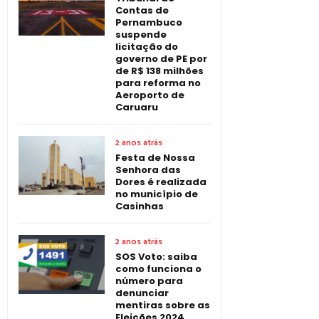
Contas de
Pernambuco
suspende
licitação do
governo de PE por
de R$ 138 milhões
para reforma no
Aeroporto de
Caruaru
2 anos atrás
Festa de Nossa
Senhora das
Dores é realizada
no município de
Casinhas
2 anos atrás
SOS Voto: saiba
como funciona o
número para
denunciar
mentiras sobre as
Eleições 2024