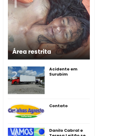
Área restrita
Acidente em
Surubim
Contato
Danilo Cabral e
Teresa Leitão se